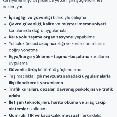
kursiyerlerin şu başlıklarda yetkinliğini güçlendirmesi
bekleniyor:
İş sağlığı ve güvenliği
bilinciyle çalışma
Çevre güvenliği, kalite ve müşteri memnuniyeti
konularında doğru uygulamalar
Kara yolu taşıma organizasyonu
yapabilme
Yolculuk öncesi
araç hazırlığı
ve kontrol adımlarını
doğru yönetme
Eşya/kargo yükleme–taşıma–boşaltma
kurallarını
uygulama
Güvenli sürüş
kültürünü güçlendirme
Taşımacılıkla ilgili
mevzuatı sahadaki uygulamalarla
ilişkilendirerek yorumlama
Trafik kuralları, cezalar, davranış psikolojisi ve trafik
adabı
İletişim teknolojileri, harita okuma ve araç takip
sistemleri
kullanımı
Gümrük, TIR ve kaçakçılık mevzuatı
farkındalığı