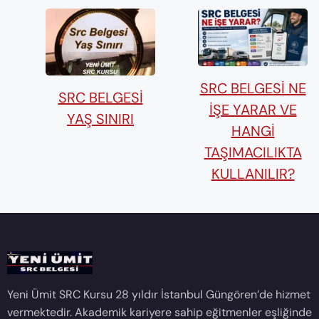
SRC BELGESI NE
SRC BELGESI
İŞE YARAR VE
YAŞ SINIRI
HANGI
TAŞIMACILIKTA
KULLANILIR?
Yeni Ümit SRC Kursu 28 yıldır İstanbul Güngören’de hizmet
vermektedir. Akademik kariyere sahip eğitmenler eşliğinde