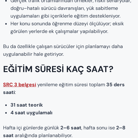
Gerçek trafik ortamlarından örnekler, riskli senaryolar,
doğru–hatalı sürücü davranışları, yük sabitleme
uygulamaları gibi içeriklerle eğitim destekleniyor.
Her konu sonunda öğrenme düzeyi ölçülüyor; eksik
görülen yerlerde ek çalışmalar yapılabiliyor.
Bu da özellikle çalışan sürücüler için planlamayı daha
uygulanabilir hale getiriyor.
EĞITIM SÜRESI KAÇ SAAT?
SRC 3 belgesi
yenileme eğitim süresi toplam
35 ders
saati
:
31 saat teorik
4 saat uygulamalı
Hafta içi günlerde günlük
2–6 saat
, hafta sonu ise
2–8
saat
aralığında planlanabiliyor.