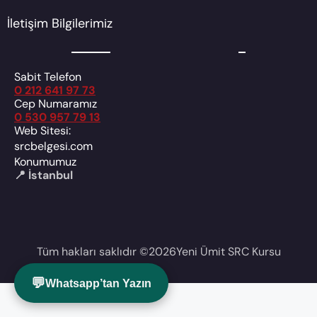
İletişim Bilgilerimiz
Sabit Telefon
0 212 641 97 73
Cep Numaramız
0 530 957 79 13
Web Sitesi:
srcbelgesi.com
Konumumuz
📍 İstanbul
Tüm hakları saklıdır ©
2026
Yeni Ümit SRC Kursu
💬
Whatsapp’tan Yazın