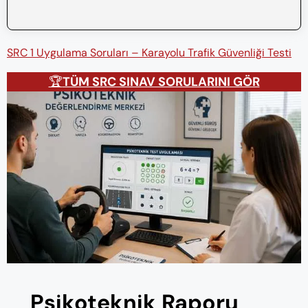
SRC 1 Uygulama Soruları – Karayolu Trafik Güvenliği Testi
🏆
TÜM SRC SINAV SORULARINI GÖR
Psikoteknik Raporu