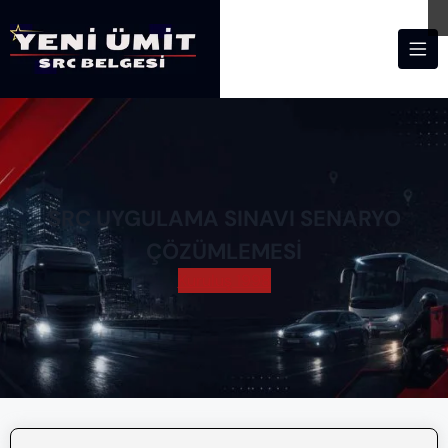
SRC UYGULAMA SINAVI SENARYO
ÇÖZÜMLEMESI
Kuruluş 1998