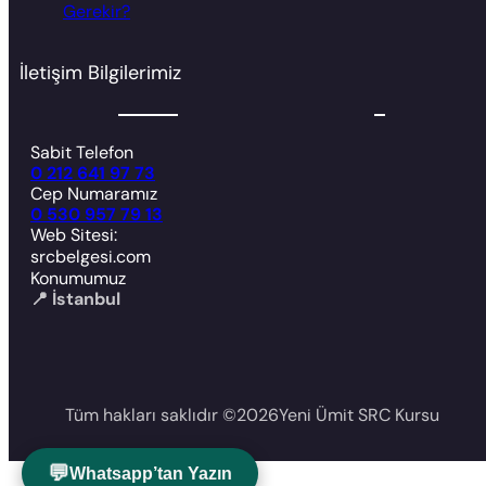
Gerekir?
İletişim Bilgilerimiz
Sabit Telefon
0 212 641 97 73
Cep Numaramız
0 530 957 79 13
Web Sitesi:
srcbelgesi.com
Konumumuz
📍 İstanbul
Tüm hakları saklıdır ©
2026
Yeni Ümit SRC Kursu
💬
Whatsapp’tan Yazın