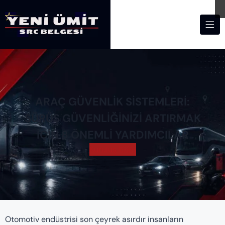
ARAÇ GÜVENLIK SISTEMLERI:
SÜRÜŞ GÜVENLIĞINIZI ARTIRMAK
İÇIN 8 ÖNEMLI YARDIMCILAR
Kuruluş 1998
Otomotiv endüstrisi son çeyrek asırdır insanların