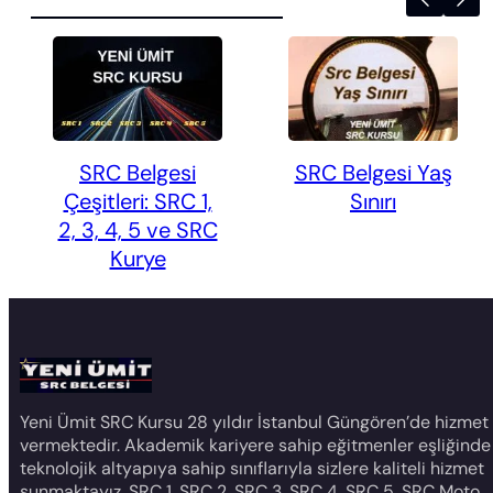
SRC Belgesi
SRC Belgesi Yaş
Çeşitleri: SRC 1,
Sınırı
2, 3, 4, 5 ve SRC
Kurye
Yeni Ümit SRC Kursu 28 yıldır İstanbul Güngören’de hizmet
vermektedir. Akademik kariyere sahip eğitmenler eşliğinde
teknolojik altyapıya sahip sınıflarıyla sizlere kaliteli hizmet
sunmaktayız. SRC 1, SRC 2, SRC 3, SRC 4, SRC 5, SRC Moto