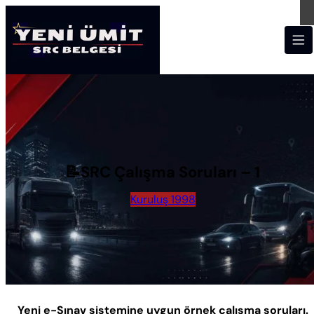
📝SRC Çalışma Soruları – 1
Kuruluş 1998
Yeni e-Sınav sistemine uygun örnek çalışma soruları.